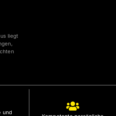
s liegt
ngen,
echten
e und