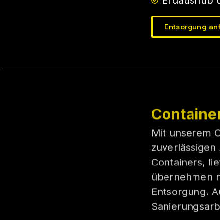
Erdaushub u
Entsorgung an
Containe
Mit unserem Co
zuverlässigen
Containers, li
übernehmen na
Entsorgung. A
Sanierungsarbe