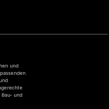
chen und
s passenden
 und
hgerechte
r Bau- und