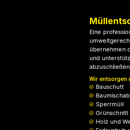
Müllents
Eine professio
umweltgerecht
übernehmen di
und unterstütz
abzuschließen
Wir entsorgen 
Bauschutt
Baumischabf
Sperrmüll
Grünschnitt
Holz und We